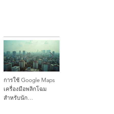
n
ง
5
การใช้ Google Maps
การเพิ่มประสิทธิภาพ
เครื่องมือพลิกโฉม
การธนาคารให้สูงสุด:
สำหรับนัก
ปลดล็อกพลังของ
พัฒนา:Harnessing
Google Maps เพื่อ