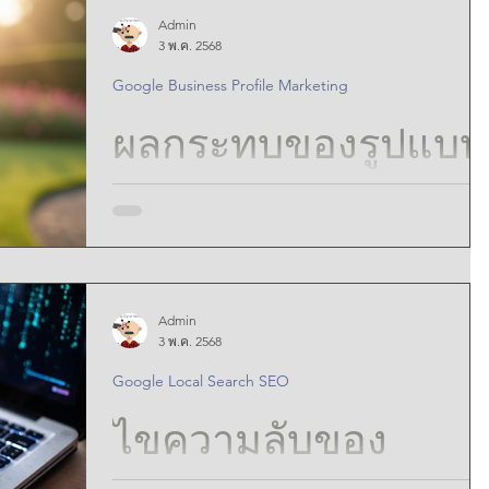
Transformative Tool
Admin
Google Maps เพื่อ
ในภูมิทัศน์การธนาคารที่มีการพัฒนาอย่างรวดเร็วใน
for to Maximize
3 พ.ค. 2568
ปัจจุบัน การเปิดรับเทคโนโลยีถือเป็นสิ่งสำคัญ Google
Google Business Profile Marketing
Maps เป็นเครื่องมืออันล้ำค่าที่สามารถยกระดับความพึ
Profits in Housing
ความสำเร็จทาง
พอใจของลูกค้า ปรับปรุงโลจิสติกส์ในการปฏิบัติงาน
ผลกระทบของรูปแบบ
และเพิ่มประสิทธิภาพโดยรวมได้อย่างมาก การใช้
Projects
Google Maps อย่างเหมาะสมช่วยให้ธนาคารสามารถ
ธุรกิจ: Maximizing
ปรับปรุงการให้บริการ ในขณะเดียวกันก็ได้รับข้อมูลเชิ
สื่อต่อการมีส่วนร่วม
ลึกที่สำคัญเกี่ยวกับแนวโน้มของตลาดและพฤติกรรม
Banking Efficiency
ของลูกค้า
ของผู้ชมใน Google
Unlocking the Powe
Maps :Unveiling the
Admin
of Google Maps for
สำรวจผลกระทบของรูปแบบสื่อต่าง ๆ ต่อการมีส่วนร่วม
3 พ.ค. 2568
ของผู้ชมใน Google Maps พร้อมกลยุทธ์เพิ่ม
Impact of Media
Business Success
Google Local Search SEO
ประสิทธิภาพในการดึงดูดความสนใจและการมีส่วนร่ว
Formats on
ไขความลับของ
Audience