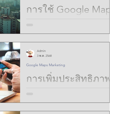
สำเร็จที่มองไม่เห็น
unseen success in Google Maps Marketing
การใช้ Google Map
:Unlocking the
เครื่องมือพลิกโฉม
Power of AI to
Enhance Google
สำหรับนัก
Maps Marketing
Admin
พัฒนา:Harnessing
ในตลาดที่มีการแข่งขันสูง ผู้พัฒนาอสังหาริมทรัพย์
3 พ.ค. 2568
Strategies for
ต้องการทุกข้อได้เปรียบที่พวกเขาจะได้รับ การใช้
Google Maps Marketing
ประโยชน์จากความสามารถของ Google Maps ช่วยให
Google Maps for
สามารถเข้าถึงข้อมูลที่สำคัญ ปรับปรุงการเลือกสถานที่
Unseen Success
การเพิ่มประสิทธิภาพ
การวิจัยตลาด การจัดการโครงการ และกลยุทธ์ทางกา
Real Estate
ตลาด
Developer
การธนาคารให้สูงสุด:
Profitability: A
ปลดล็อกพลังของ