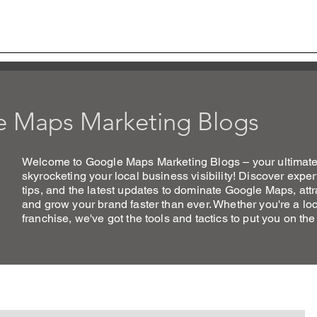
., LTD
The Best Google Map Marketing in Thailand
S
GOOGLE MAPS MKTG
GOOGLE BUSINESS PR
 Maps Marketing Blogs
Welcome to Google Maps Marketing Blogs – your ultimate 
skyrocketing your local business visibility! Discover expert
tips, and the latest updates to dominate Google Maps, att
and grow your brand faster than ever. Whether you're a loc
franchise, we've got the tools and tactics to put you on the