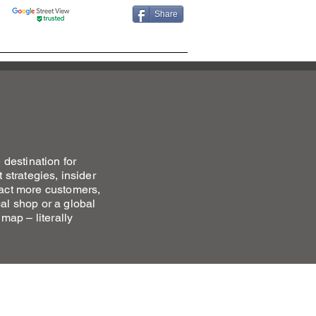
Share
OFILE
MAPS MKTG BLOG
destination for
 strategies, insider
ract more customers,
al shop or a global
 map – literally