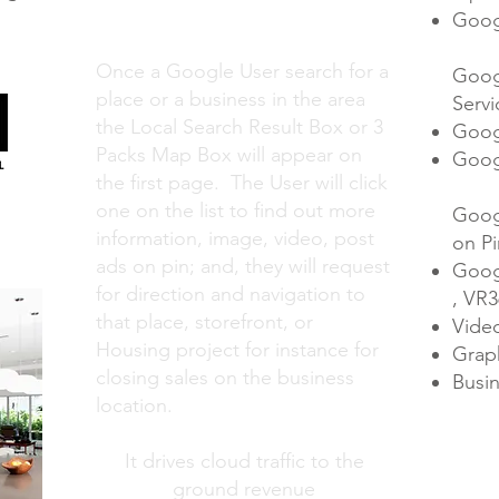
Google Maps Marketing SEO
Goog
Once a Google User search for a
Goog
place or a business in the area
Servi
the Local Search Result Box or 3
Goog
Packs Map Box will appear on
Goog
the first page. The User will click
one on the list to find out more
Goog
information, image, video, post
on Pi
ads on pin; and, they will request
Goog
for direction and navigation to
, VR3
that place, storefront, or
Video
Housing project for instance for
Grap
closing sales on the business
Busi
location.
It drives cloud traffic to the
ground revenue