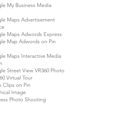
le My Business Media
le Maps Advertisement
ce
le Maps Adwords Express
le Map Adwords on Pin
le Maps Interactive Media
n​
le Street View VR360 Photo
60 Virtual Tour
 Clips on Pin
hical Image
ness Photo Shooting