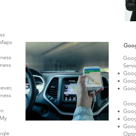
(ผู้บริหาร การขายโครงการบ้านจัดสรร )
ess
 Maps
Goog
iness
Goog
siness
Servi
Goog
Goog
ever,
Goog
iness
Goog
on
Goog
 My
Goog
Goog
ogle
Opti