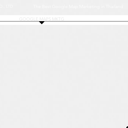
., LTD
The Best Google Map Marketing in Thailand
S
GOOGLE MAPS MKTG
GOOGLE BUSINESS PR