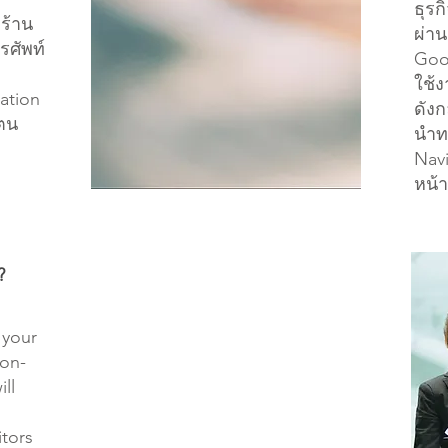
ธุรก
 ร้าน
ผ่าน
รศัพท์
Goog
ใช้ง
ation
ดัง
่ตน
นำท
Navi
หน้า
?
"นอกจากจะโฆษณา ธุรกิจโครงการบ้าน
 your
จัดสรร ของเราแล้ว ยังสามารถขอเส้นทาง
ion-
พาลูกค้าที่กำลังมองหาบ้านอยู่ มาถึงหน้า
ll
สำนักงานขาย คุยกับพนักงานขาย และชม
บ้านตัวอย่างถึงโครงการของเราเลย"
itors