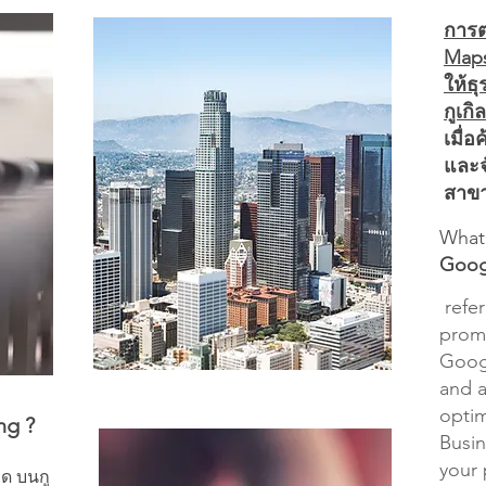
การต
Maps
ให้ธ
กูเก
เมื่
และจ
สาข
What
Goog
refer
prom
Googl
and a
opti
ng ?
Busin
your 
ด บนกู