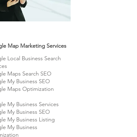
le Map Marketing Services
le Local Business Search
ces
le Maps Search SEO
le My Business SEO
le Maps Optimization
le My Business Services
le My Business SEO
le My Business Listing
le My Business
mization