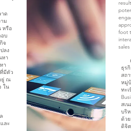
resul
poten
ลาด
engag
วาม
appro
 หรือ
foot 
ะกอบ
inter
กิจ
sales
นแปลง
้นหา
กา
นหา
ธุรก
ี่มีตัว
สถาน
ยู่ ณ
หมู
ิจ ใน
ทะเบ
Busi
สเนส
บริห
ิล
ด้วย
 และ
ดิจิ