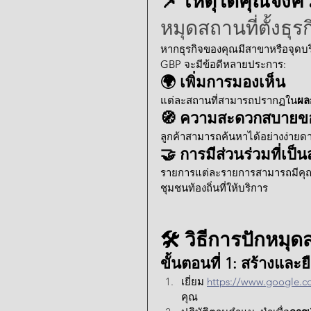
📌 เหตุใดคุณจึงค
หมุดสถานที่ตั้งธ
หากธุรกิจของคุณมีสาขาหรือจุดบริ
GBP จะมีข้อดีหลายประการ:
🌍 เพิ่มการมองเห็น
แต่ละสถานที่สามารถปรากฏใน
ผล
🧭 ความสะดวกสบายของลู
ลูกค้าสามารถค้นหาได้อย่างง่ายด
🤝 การมีส่วนร่วมที่เป็น
รายการแต่ละรายการสามารถมีคุณ
ชุมชนท้องถิ่นที่ให้บริการ
🛠️ วิธีการปักหม
ขั้นตอนที่ 1: สร้างแล
เยี่ยม 
https://www.google.co
คุณ