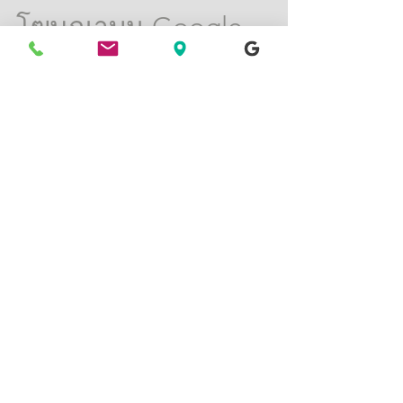
Admin
14 เม.ย. 2561
Google Maps Marketing
โฆษณาบน Google
Maps | Google Map
Advertising | Google
Adwords on Google
Maps
การใช้ Google Adsword โฆษณาโครงการ บ้าน
เดี่ยว บ้านจัดสรร บนกูเกิลแมพ Google Maps
Advertisement, Google Maps Search, on
Google Maps Pin, Goog