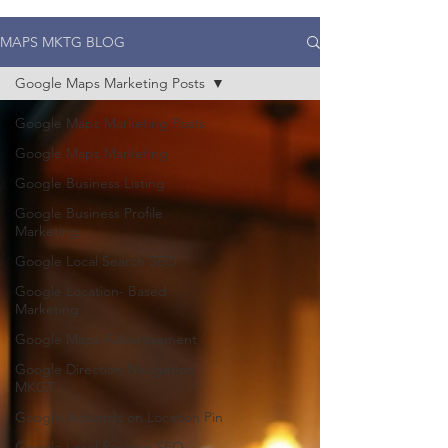
MAPS MKTG BLOG
Google Maps Marketing Posts
Google Maps Marketing Posts
Google Maps Marketing
Google Business Listing
Google Business Profile
Marketing
Google Local Search SEO
Google Location- Based
Marketing
Google Maps Advertisement
Google Direction Navigation
MKGT
Google Adwords on Location Pin
Google Local Ranking SEO