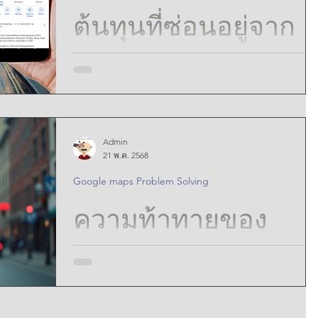
ในการจัดการหมุด
ต้นทุนที่ซ่อนอยู่จาก
Google Maps หลาย
การละเลยการอัปเดต
อัน : Navigating the
Google Business
Dilemma of In-
Profile on Google
In today’s fast-paced digital world, having a strong
Admin
House Employment
online presence is no longer optional—it’s essential.
21 พ.ค. 2568
Maps : The Hidden
Your Google Business Profile...
Google maps Problem Solving
Versus Outsourcing
Costs of Neglecting
ความท้าทายของ
for Managing
Your Google
Google Maps
Multiple Pins
Business Profile
Problems สำหรับ
Updates and