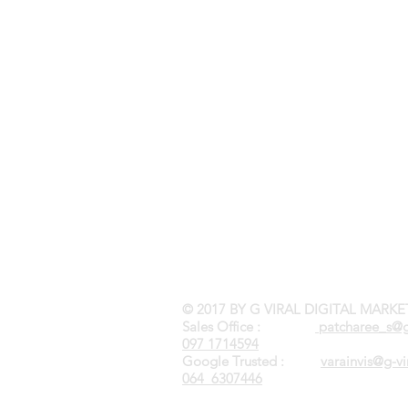
© 2017 BY G VIRAL DIGITAL MARKE
Sales Office :
patcharee_s@g
097 1714594
Google Trusted :
varainvis@g-v
064 6307446