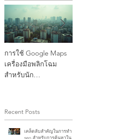
ก
การใช้ Google Maps
การเพิ่มประสิทธิภาพ
เครื่องมือพลิกโฉม
การธนาคารให้สูงสุด:
สำหรับนัก
ปลดล็อกพลังของ
พัฒนา:Harnessing
Google Maps เพื่อ
Google Maps for Real
ความสำเร็จทางธุรกิจ:
Estate Developer
Maximizing Banking
Recent Posts
Profitability: A
Efficiency Unlocking
Transformative Tool
the Power of Google
for to Maximize Profits
Maps for Business
เคล็ดลับสำคัญในการทำ
in Housing Projects
seo สำหรับการค้นหาใน