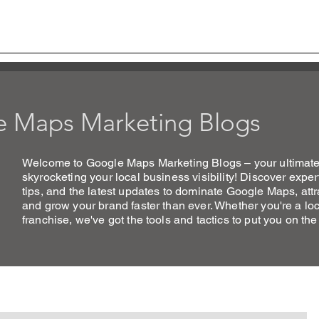
., LTD
The Best Google Map Marketing in Thailand
S
GOOGLE MAPS MKTG
GOOGLE BUSINESS PR
 Maps Marketing Blogs
Welcome to Google Maps Marketing Blogs – your ultimate 
skyrocketing your local business visibility! Discover expert
tips, and the latest updates to dominate Google Maps, att
and grow your brand faster than ever. Whether you're a loc
franchise, we've got the tools and tactics to put you on the