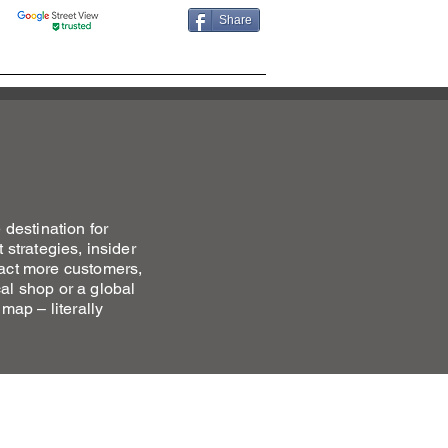
Share
OFILE
MAPS MKTG BLOG
destination for
 strategies, insider
ract more customers,
al shop or a global
 map – literally