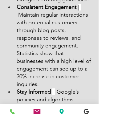
Consistent Engagement 
| 
 Maintain regular interactions 
with potential customers 
through blog posts, 
responses to reviews, and 
community engagement. 
Statistics show that 
businesses with a high level of 
engagement can see up to a 
30% increase in customer 
inquiries.
Stay Informed 
| 
 Google’s 
policies and algorithms 
frequently change. Staying 
updated can help you ensure 
consistent compliance and 
enhance your visibility.
Utilize Google’s Resources 
| 