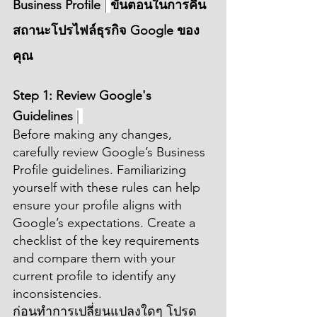
Business Profile 
| 
ขั้นตอนในการคืน
สถานะโปรไฟล์ธุรกิจ Google ของ
คุณ
Step 1: Review Google's 
Guidelines 
| 
Before making any changes, 
carefully review Google’s Business 
Profile guidelines. Familiarizing 
yourself with these rules can help 
ensure your profile aligns with 
Google’s expectations. Create a 
checklist of the key requirements 
and compare them with your 
current profile to identify any 
inconsistencies.
ก่อนทำการเปลี่ยนแปลงใดๆ โปรด