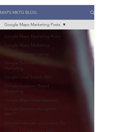
MAPS MKTG BLOG
Google Maps Marketing Posts
Google Maps Marketing Posts
Google Maps Marketing
Google Business Listing
Google Business Profile
Marketing
Google Local Search SEO
Google Location- Based
Marketing
Google Maps Advertisement
Google Direction Navigation
MKGT
Google Adwords on Location Pin
Google Local Ranking SEO